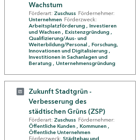
Wachstum
Förderart:
Zuschuss
Fördernehmer:
Unternehmen
Förderzweck:
Arbeitsplatzförderung
Investieren
und Wachsen
Existenzgründung
Qualifizierung/Aus- und
Weiterbildung/Personal
Forschung,
Innovationen und Digitalisierung
Investitionen in Sachanlagen und
Beratung
Unternehmensgründung
Zukunft Stadtgrün -
Verbesserung des
städtischen Grüns (ZSP)
Förderart:
Zuschuss
Fördernehmer:
Öffentliche Kunden
Kommunen
Öffentliche Unternehmen
Förderzweck:
Städtebau und