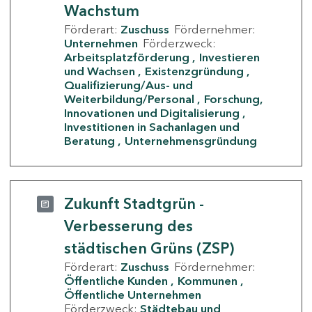
Wachstum
Förderart:
Zuschuss
Fördernehmer:
Unternehmen
Förderzweck:
Arbeitsplatzförderung
Investieren
und Wachsen
Existenzgründung
Qualifizierung/Aus- und
Weiterbildung/Personal
Forschung,
Innovationen und Digitalisierung
Investitionen in Sachanlagen und
Beratung
Unternehmensgründung
Zukunft Stadtgrün -
Verbesserung des
städtischen Grüns (ZSP)
Förderart:
Zuschuss
Fördernehmer:
Öffentliche Kunden
Kommunen
Öffentliche Unternehmen
Förderzweck:
Städtebau und