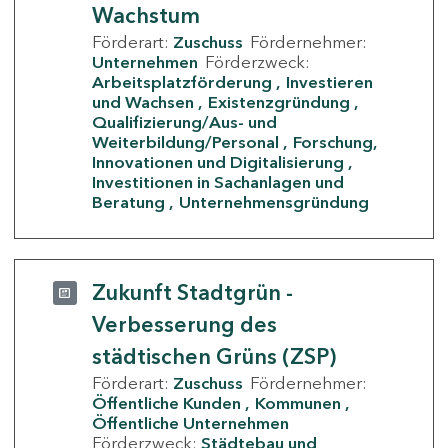
Wachstum
Förderart:
Zuschuss
Fördernehmer:
Unternehmen
Förderzweck:
Arbeitsplatzförderung
Investieren
und Wachsen
Existenzgründung
Qualifizierung/Aus- und
Weiterbildung/Personal
Forschung,
Innovationen und Digitalisierung
Investitionen in Sachanlagen und
Beratung
Unternehmensgründung
Zukunft Stadtgrün -
Verbesserung des
städtischen Grüns (ZSP)
Förderart:
Zuschuss
Fördernehmer:
Öffentliche Kunden
Kommunen
Öffentliche Unternehmen
Förderzweck:
Städtebau und