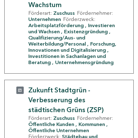
Wachstum
Förderart:
Zuschuss
Fördernehmer:
Unternehmen
Förderzweck:
Arbeitsplatzförderung
Investieren
und Wachsen
Existenzgründung
Qualifizierung/Aus- und
Weiterbildung/Personal
Forschung,
Innovationen und Digitalisierung
Investitionen in Sachanlagen und
Beratung
Unternehmensgründung
Zukunft Stadtgrün -
Verbesserung des
städtischen Grüns (ZSP)
Förderart:
Zuschuss
Fördernehmer:
Öffentliche Kunden
Kommunen
Öffentliche Unternehmen
Förderzweck:
Städtebau und