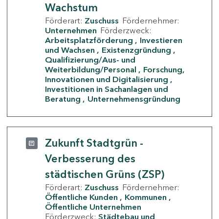
Wachstum
Förderart:
Zuschuss
Fördernehmer:
Unternehmen
Förderzweck:
Arbeitsplatzförderung
Investieren
und Wachsen
Existenzgründung
Qualifizierung/Aus- und
Weiterbildung/Personal
Forschung,
Innovationen und Digitalisierung
Investitionen in Sachanlagen und
Beratung
Unternehmensgründung
Zukunft Stadtgrün -
Verbesserung des
städtischen Grüns (ZSP)
Förderart:
Zuschuss
Fördernehmer:
Öffentliche Kunden
Kommunen
Öffentliche Unternehmen
Förderzweck:
Städtebau und