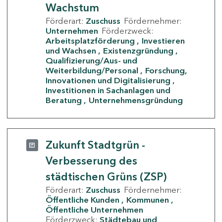
Wachstum
Förderart:
Zuschuss
Fördernehmer:
Unternehmen
Förderzweck:
Arbeitsplatzförderung
Investieren
und Wachsen
Existenzgründung
Qualifizierung/Aus- und
Weiterbildung/Personal
Forschung,
Innovationen und Digitalisierung
Investitionen in Sachanlagen und
Beratung
Unternehmensgründung
Zukunft Stadtgrün -
Verbesserung des
städtischen Grüns (ZSP)
Förderart:
Zuschuss
Fördernehmer:
Öffentliche Kunden
Kommunen
Öffentliche Unternehmen
Förderzweck:
Städtebau und