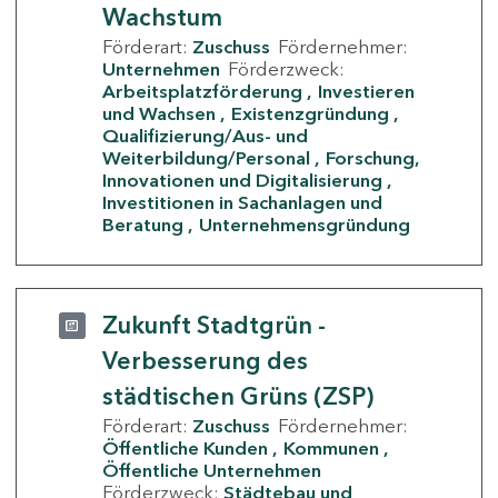
Wachstum
Förderart:
Zuschuss
Fördernehmer:
Unternehmen
Förderzweck:
Arbeitsplatzförderung
Investieren
und Wachsen
Existenzgründung
Qualifizierung/Aus- und
Weiterbildung/Personal
Forschung,
Innovationen und Digitalisierung
Investitionen in Sachanlagen und
Beratung
Unternehmensgründung
Zukunft Stadtgrün -
Verbesserung des
städtischen Grüns (ZSP)
Förderart:
Zuschuss
Fördernehmer:
Öffentliche Kunden
Kommunen
Öffentliche Unternehmen
Förderzweck:
Städtebau und