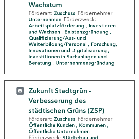
Wachstum
Förderart:
Zuschuss
Fördernehmer:
Unternehmen
Förderzweck:
Arbeitsplatzförderung
Investieren
und Wachsen
Existenzgründung
Qualifizierung/Aus- und
Weiterbildung/Personal
Forschung,
Innovationen und Digitalisierung
Investitionen in Sachanlagen und
Beratung
Unternehmensgründung
Zukunft Stadtgrün -
Verbesserung des
städtischen Grüns (ZSP)
Förderart:
Zuschuss
Fördernehmer:
Öffentliche Kunden
Kommunen
Öffentliche Unternehmen
Förderzweck:
Städtebau und