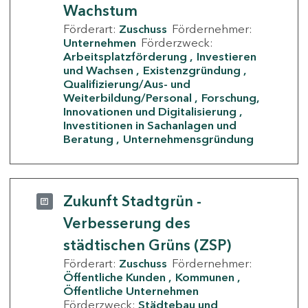
Wachstum
Förderart:
Zuschuss
Fördernehmer:
Unternehmen
Förderzweck:
Arbeitsplatzförderung
Investieren
und Wachsen
Existenzgründung
Qualifizierung/Aus- und
Weiterbildung/Personal
Forschung,
Innovationen und Digitalisierung
Investitionen in Sachanlagen und
Beratung
Unternehmensgründung
Zukunft Stadtgrün -
Verbesserung des
städtischen Grüns (ZSP)
Förderart:
Zuschuss
Fördernehmer:
Öffentliche Kunden
Kommunen
Öffentliche Unternehmen
Förderzweck:
Städtebau und