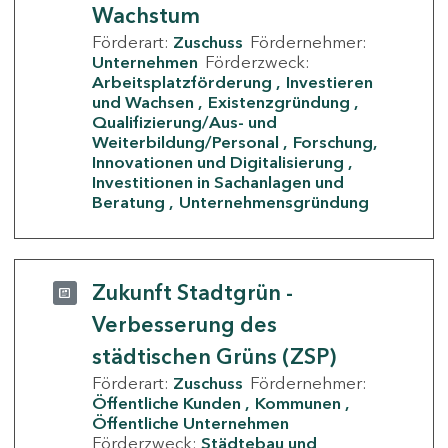
Wachstum
Förderart:
Zuschuss
Fördernehmer:
Unternehmen
Förderzweck:
Arbeitsplatzförderung
Investieren
und Wachsen
Existenzgründung
Qualifizierung/Aus- und
Weiterbildung/Personal
Forschung,
Innovationen und Digitalisierung
Investitionen in Sachanlagen und
Beratung
Unternehmensgründung
Zukunft Stadtgrün -
Verbesserung des
städtischen Grüns (ZSP)
Förderart:
Zuschuss
Fördernehmer:
Öffentliche Kunden
Kommunen
Öffentliche Unternehmen
Förderzweck:
Städtebau und