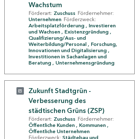
Wachstum
Förderart:
Zuschuss
Fördernehmer:
Unternehmen
Förderzweck:
Arbeitsplatzförderung
Investieren
und Wachsen
Existenzgründung
Qualifizierung/Aus- und
Weiterbildung/Personal
Forschung,
Innovationen und Digitalisierung
Investitionen in Sachanlagen und
Beratung
Unternehmensgründung
Zukunft Stadtgrün -
Verbesserung des
städtischen Grüns (ZSP)
Förderart:
Zuschuss
Fördernehmer:
Öffentliche Kunden
Kommunen
Öffentliche Unternehmen
Förderzweck:
Städtebau und