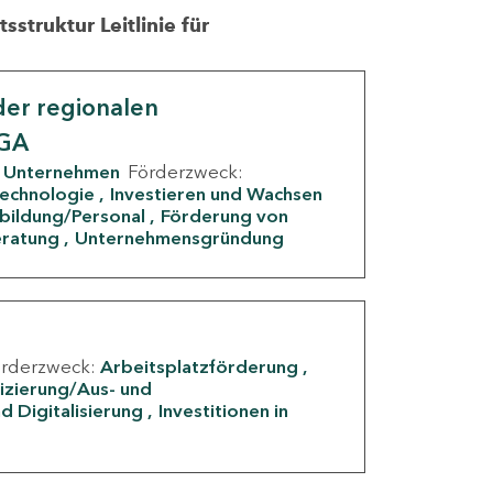
struktur Leitlinie für
er regionalen
IGA
Unternehmen
Förderzweck:
Technologie
Investieren und Wachsen
rbildung/Personal
Förderung von
eratung
Unternehmensgründung
örderzweck:
Arbeitsplatzförderung
fizierung/Aus- und
d Digitalisierung
Investitionen in
g