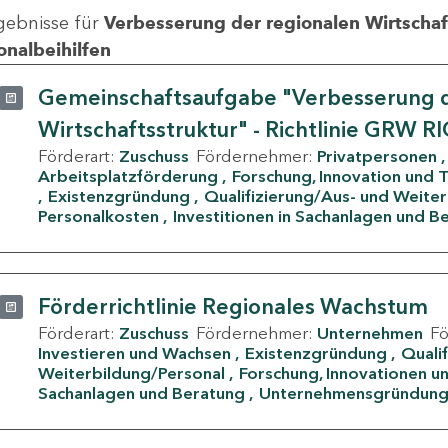
gebnisse für
Verbesserung der regionalen Wirtschafts
onalbeihilfen
Gemeinschaftsaufgabe "Verbesserung d
Wirtschaftsstruktur" - Richtlinie GRW R
Förderart:
Zuschuss
Fördernehmer:
Privatpersonen
Arbeitsplatzförderung
Forschung, Innovation und 
Existenzgründung
Qualifizierung/Aus- und Weite
Personalkosten
Investitionen in Sachanlagen und B
Förderrichtlinie Regionales Wachstum
Förderart:
Zuschuss
Fördernehmer:
Unternehmen
F
Investieren und Wachsen
Existenzgründung
Quali
Weiterbildung/Personal
Forschung, Innovationen un
Sachanlagen und Beratung
Unternehmensgründun