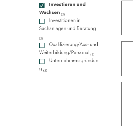
Investieren und
Wachsen
(2)
ndorte
Investitionen in
Sachanlagen und Beratung
(2)
Qualifizierung/Aus- und
Weiterbildung/Personal
(2)
Unternehmensgründun
g
(2)