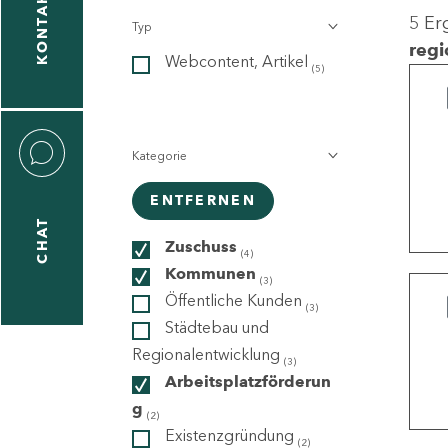
KONTAKT
5 Er
Typ
gen
regi
Webcontent, Artikel
n
(5)
Kategorie
ENTFERNEN
CHAT
icecenter
Zuschuss
(4)
Kommunen
(3)
Öffentliche Kunden
(3)
taktformular
Städtebau und
Regionalentwicklung
(3)
Arbeitsplatzförderun
g
erportal
(2)
Existenzgründung
(2)