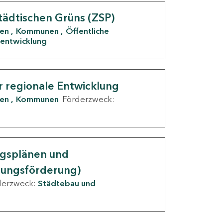
tädtischen Grüns (ZSP)
den
Kommunen
Öffentliche
entwicklung
r regionale Entwicklung
den
Kommunen
Förderzweck:
ngsplänen und
nungsförderung)
derzweck:
Städtebau und