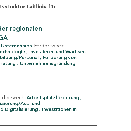
struktur Leitlinie für
er regionalen
IGA
Unternehmen
Förderzweck:
Technologie
Investieren und Wachsen
rbildung/Personal
Förderung von
eratung
Unternehmensgründung
örderzweck:
Arbeitsplatzförderung
fizierung/Aus- und
d Digitalisierung
Investitionen in
g