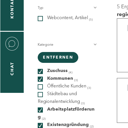
KONTAKT
5 Er
Typ
gen
regi
Webcontent, Artikel
n
(5)
Kategorie
ENTFERNEN
CHAT
icecenter
Zuschuss
(4)
Kommunen
(3)
Öffentliche Kunden
(3)
taktformular
Städtebau und
Regionalentwicklung
(3)
Arbeitsplatzförderun
g
erportal
(2)
Existenzgründung
(2)