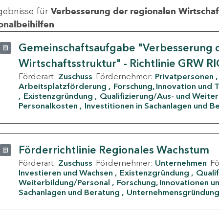
gebnisse für
Verbesserung der regionalen Wirtschafts
onalbeihilfen
Gemeinschaftsaufgabe "Verbesserung d
Wirtschaftsstruktur" - Richtlinie GRW R
Förderart:
Zuschuss
Fördernehmer:
Privatpersonen
Arbeitsplatzförderung
Forschung, Innovation und 
Existenzgründung
Qualifizierung/Aus- und Weite
Personalkosten
Investitionen in Sachanlagen und B
Förderrichtlinie Regionales Wachstum
Förderart:
Zuschuss
Fördernehmer:
Unternehmen
F
Investieren und Wachsen
Existenzgründung
Quali
Weiterbildung/Personal
Forschung, Innovationen un
Sachanlagen und Beratung
Unternehmensgründun