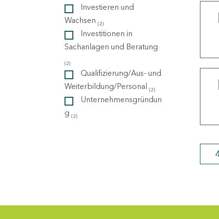
Investieren und
Wachsen
(2)
ndorte
Investitionen in
Sachanlagen und Beratung
(2)
Qualifizierung/Aus- und
Weiterbildung/Personal
(2)
Unternehmensgründun
g
(2)