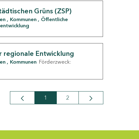
tädtischen Grüns (ZSP)
den
Kommunen
Öffentliche
entwicklung
r regionale Entwicklung
den
Kommunen
Förderzweck:
1
2
Seite
Seite