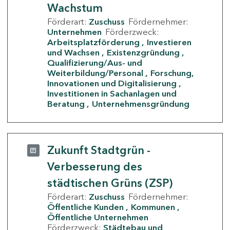
Wachstum
Förderart:
Zuschuss
Fördernehmer:
Unternehmen
Förderzweck:
Arbeitsplatzförderung
Investieren
und Wachsen
Existenzgründung
Qualifizierung/Aus- und
Weiterbildung/Personal
Forschung,
Innovationen und Digitalisierung
Investitionen in Sachanlagen und
Beratung
Unternehmensgründung
Zukunft Stadtgrün -
Verbesserung des
städtischen Grüns (ZSP)
Förderart:
Zuschuss
Fördernehmer:
Öffentliche Kunden
Kommunen
Öffentliche Unternehmen
Förderzweck:
Städtebau und