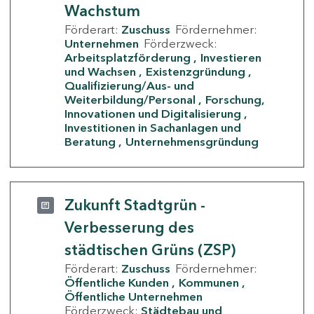
Wachstum
Förderart:
Zuschuss
Fördernehmer:
Unternehmen
Förderzweck:
Arbeitsplatzförderung
Investieren
und Wachsen
Existenzgründung
Qualifizierung/Aus- und
Weiterbildung/Personal
Forschung,
Innovationen und Digitalisierung
Investitionen in Sachanlagen und
Beratung
Unternehmensgründung
Zukunft Stadtgrün -
Verbesserung des
städtischen Grüns (ZSP)
Förderart:
Zuschuss
Fördernehmer:
Öffentliche Kunden
Kommunen
Öffentliche Unternehmen
Förderzweck:
Städtebau und