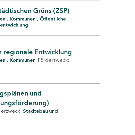
tädtischen Grüns (ZSP)
den
Kommunen
Öffentliche
entwicklung
r regionale Entwicklung
den
Kommunen
Förderzweck:
ngsplänen und
nungsförderung)
derzweck:
Städtebau und