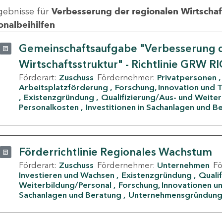
gebnisse für
Verbesserung der regionalen Wirtschafts
onalbeihilfen
Gemeinschaftsaufgabe "Verbesserung d
Wirtschaftsstruktur" - Richtlinie GRW R
Förderart:
Zuschuss
Fördernehmer:
Privatpersonen
Arbeitsplatzförderung
Forschung, Innovation und 
Existenzgründung
Qualifizierung/Aus- und Weite
Personalkosten
Investitionen in Sachanlagen und B
Förderrichtlinie Regionales Wachstum
Förderart:
Zuschuss
Fördernehmer:
Unternehmen
F
Investieren und Wachsen
Existenzgründung
Quali
Weiterbildung/Personal
Forschung, Innovationen un
Sachanlagen und Beratung
Unternehmensgründun