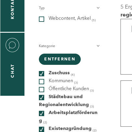
KONTAKT
5 Er
Typ
gen
regi
Webcontent, Artikel
n
(5)
Kategorie
ENTFERNEN
CHAT
icecenter
Zuschuss
(4)
Kommunen
(3)
Öffentliche Kunden
(3)
taktformular
Städtebau und
Regionalentwicklung
(3)
Arbeitsplatzförderun
g
erportal
(2)
Existenzgründung
(2)