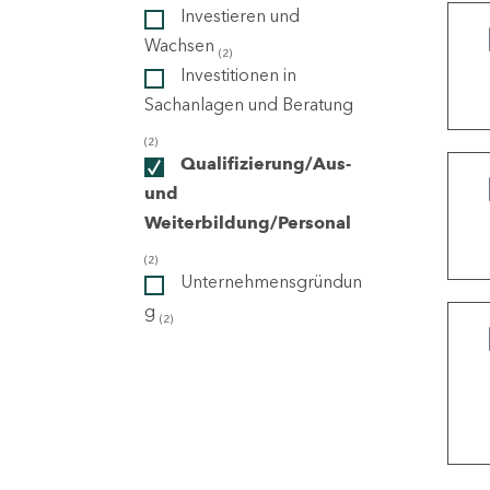
Investieren und
Wachsen
(2)
ndorte
Investitionen in
Sachanlagen und Beratung
(2)
Qualifizierung/Aus-
und
Weiterbildung/Personal
(2)
Unternehmensgründun
g
(2)