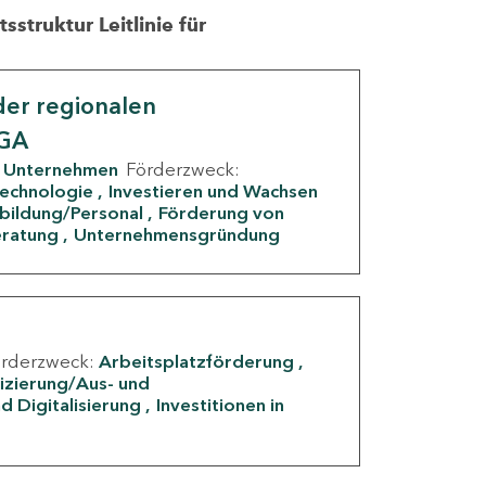
struktur Leitlinie für
er regionalen
IGA
Unternehmen
Förderzweck:
Technologie
Investieren und Wachsen
rbildung/Personal
Förderung von
eratung
Unternehmensgründung
örderzweck:
Arbeitsplatzförderung
fizierung/Aus- und
d Digitalisierung
Investitionen in
g