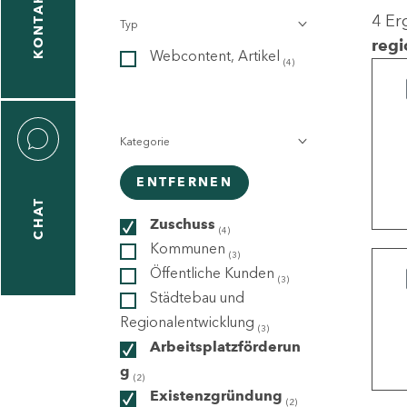
KONTAKT
4 Er
Typ
gen
regi
Webcontent, Artikel
n
(4)
Kategorie
ENTFERNEN
CHAT
icecenter
Zuschuss
(4)
Kommunen
(3)
Öffentliche Kunden
(3)
taktformular
Städtebau und
Regionalentwicklung
(3)
Arbeitsplatzförderun
g
erportal
(2)
Existenzgründung
(2)