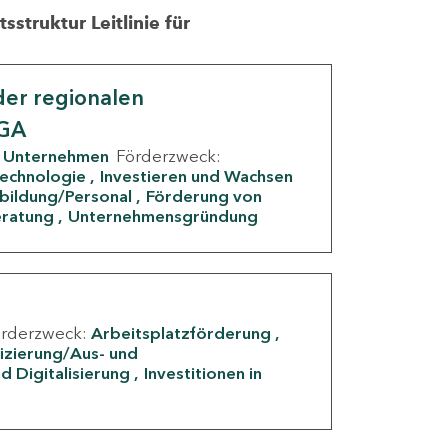
struktur Leitlinie für
er regionalen
IGA
Unternehmen
Förderzweck:
Technologie
Investieren und Wachsen
rbildung/Personal
Förderung von
eratung
Unternehmensgründung
örderzweck:
Arbeitsplatzförderung
fizierung/Aus- und
d Digitalisierung
Investitionen in
g