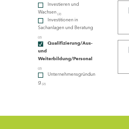
Investieren und
Wachsen
(2)
ndorte
Investitionen in
Sachanlagen und Beratung
(2)
Qualifizierung/Aus-
und
Weiterbildung/Personal
(2)
Unternehmensgründun
g
(2)