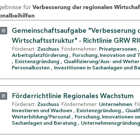
gebnisse für
Verbesserung der regionalen Wirtschafts
onalbeihilfen
Gemeinschaftsaufgabe "Verbesserung d
Wirtschaftsstruktur" - Richtlinie GRW R
Förderart:
Zuschuss
Fördernehmer:
Privatpersonen
Arbeitsplatzförderung
Forschung, Innovation und 
Existenzgründung
Qualifizierung/Aus- und Weite
Personalkosten
Investitionen in Sachanlagen und B
Förderrichtlinie Regionales Wachstum
Förderart:
Zuschuss
Fördernehmer:
Unternehmen
F
Investieren und Wachsen
Existenzgründung
Quali
Weiterbildung/Personal
Forschung, Innovationen un
Sachanlagen und Beratung
Unternehmensgründun