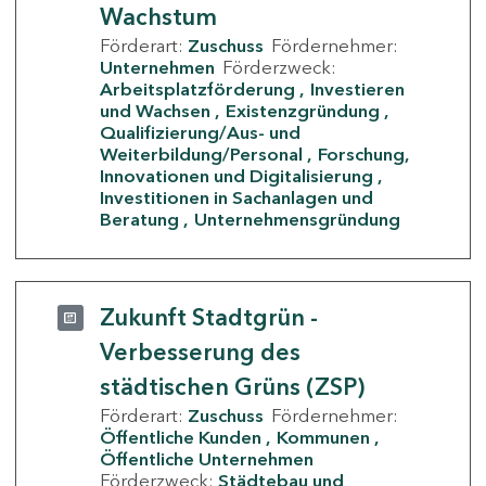
Wachstum
Förderart:
Zuschuss
Fördernehmer:
Unternehmen
Förderzweck:
Arbeitsplatzförderung
Investieren
und Wachsen
Existenzgründung
Qualifizierung/Aus- und
Weiterbildung/Personal
Forschung,
Innovationen und Digitalisierung
Investitionen in Sachanlagen und
Beratung
Unternehmensgründung
Zukunft Stadtgrün -
Verbesserung des
städtischen Grüns (ZSP)
Förderart:
Zuschuss
Fördernehmer:
Öffentliche Kunden
Kommunen
Öffentliche Unternehmen
Förderzweck:
Städtebau und