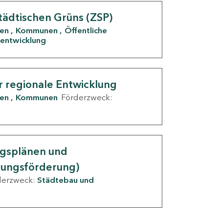
tädtischen Grüns (ZSP)
den
Kommunen
Öffentliche
entwicklung
r regionale Entwicklung
den
Kommunen
Förderzweck:
ngsplänen und
nungsförderung)
derzweck:
Städtebau und