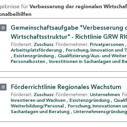
gebnisse für
Verbesserung der regionalen Wirtschafts
onalbeihilfen
Gemeinschaftsaufgabe "Verbesserung d
Wirtschaftsstruktur" - Richtlinie GRW R
Förderart:
Zuschuss
Fördernehmer:
Privatpersonen
Arbeitsplatzförderung
Forschung, Innovation und 
Existenzgründung
Qualifizierung/Aus- und Weite
Personalkosten
Investitionen in Sachanlagen und B
Förderrichtlinie Regionales Wachstum
Förderart:
Zuschuss
Fördernehmer:
Unternehmen
F
Investieren und Wachsen
Existenzgründung
Quali
Weiterbildung/Personal
Forschung, Innovationen un
Sachanlagen und Beratung
Unternehmensgründun