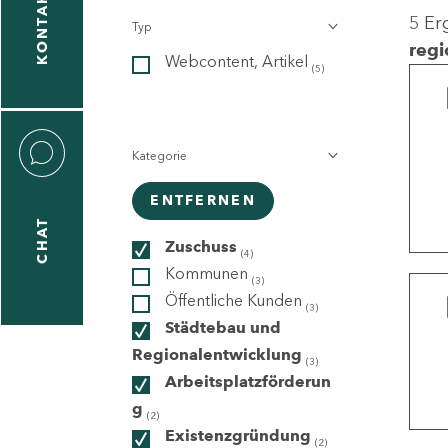
KONTAKT
5 Er
Typ
gen
regi
Webcontent, Artikel
n
(5)
Kategorie
ENTFERNEN
CHAT
icecenter
Zuschuss
(4)
Kommunen
(3)
Öffentliche Kunden
(3)
taktformular
Städtebau und
Regionalentwicklung
(3)
Arbeitsplatzförderun
g
erportal
(2)
Existenzgründung
(2)