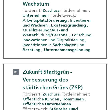
Wachstum
Förderart:
Zuschuss
Fördernehmer:
Unternehmen
Förderzweck:
Arbeitsplatzförderung
Investieren
und Wachsen
Existenzgründung
Qualifizierung/Aus- und
Weiterbildung/Personal
Forschung,
Innovationen und Digitalisierung
Investitionen in Sachanlagen und
Beratung
Unternehmensgründung
Zukunft Stadtgrün -
Verbesserung des
städtischen Grüns (ZSP)
Förderart:
Zuschuss
Fördernehmer:
Öffentliche Kunden
Kommunen
Öffentliche Unternehmen
Förderzweck:
Städtebau und