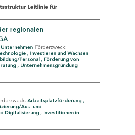
struktur Leitlinie für
er regionalen
IGA
Unternehmen
Förderzweck:
Technologie
Investieren und Wachsen
rbildung/Personal
Förderung von
eratung
Unternehmensgründung
örderzweck:
Arbeitsplatzförderung
fizierung/Aus- und
d Digitalisierung
Investitionen in
g