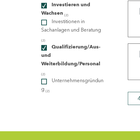
Investieren und
Wachsen
(2)
ndorte
Investitionen in
Sachanlagen und Beratung
(2)
Qualifizierung/Aus-
und
Weiterbildung/Personal
(2)
Unternehmensgründun
g
(2)