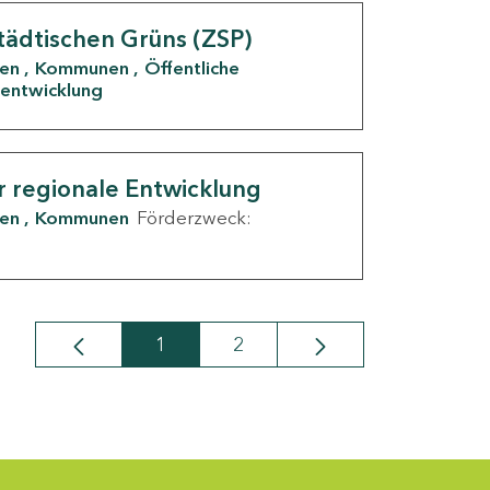
tädtischen Grüns (ZSP)
den
Kommunen
Öffentliche
entwicklung
r regionale Entwicklung
den
Kommunen
Förderzweck:
1
2
Seite
Seite