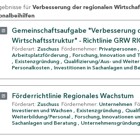
gebnisse für
Verbesserung der regionalen Wirtschafts
onalbeihilfen
Gemeinschaftsaufgabe "Verbesserung d
Wirtschaftsstruktur" - Richtlinie GRW R
Förderart:
Zuschuss
Fördernehmer:
Privatpersonen
Arbeitsplatzförderung
Forschung, Innovation und 
Existenzgründung
Qualifizierung/Aus- und Weite
Personalkosten
Investitionen in Sachanlagen und B
Förderrichtlinie Regionales Wachstum
Förderart:
Zuschuss
Fördernehmer:
Unternehmen
F
Investieren und Wachsen
Existenzgründung
Quali
Weiterbildung/Personal
Forschung, Innovationen un
Sachanlagen und Beratung
Unternehmensgründun