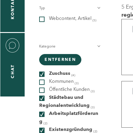
KONTAKT
5 Er
Typ
gen
regi
Webcontent, Artikel
n
(5)
Kategorie
ENTFERNEN
CHAT
icecenter
Zuschuss
(4)
Kommunen
(3)
Öffentliche Kunden
(3)
taktformular
Städtebau und
Regionalentwicklung
(3)
Arbeitsplatzförderun
g
erportal
(2)
Existenzgründung
(2)