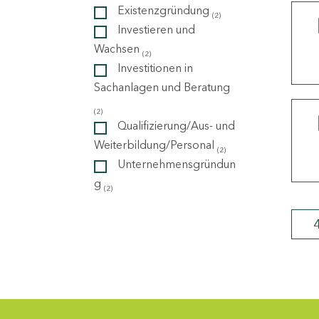
Existenzgründung
(2)
Investieren und
ndorte
Wachsen
(2)
Investitionen in
Sachanlagen und Beratung
(2)
Qualifizierung/Aus- und
Weiterbildung/Personal
(2)
Unternehmensgründun
g
(2)