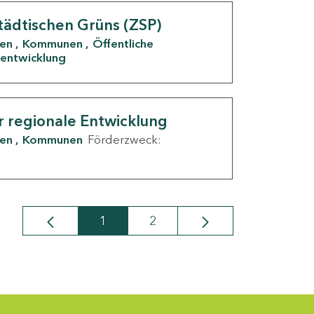
tädtischen Grüns (ZSP)
den
Kommunen
Öffentliche
entwicklung
r regionale Entwicklung
den
Kommunen
Förderzweck:
1
2
Seite
Seite