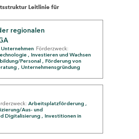
struktur Leitlinie für
er regionalen
IGA
Unternehmen
Förderzweck:
Technologie
Investieren und Wachsen
rbildung/Personal
Förderung von
eratung
Unternehmensgründung
örderzweck:
Arbeitsplatzförderung
fizierung/Aus- und
d Digitalisierung
Investitionen in
g