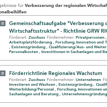
gebnisse für
Verbesserung der regionalen Wirtschafts
onalbeihilfen
Gemeinschaftsaufgabe "Verbesserung d
Wirtschaftsstruktur" - Richtlinie GRW R
Förderart:
Zuschuss
Fördernehmer:
Privatpersonen
Arbeitsplatzförderung
Forschung, Innovation und 
Existenzgründung
Qualifizierung/Aus- und Weite
Personalkosten
Investitionen in Sachanlagen und B
Förderrichtlinie Regionales Wachstum
Förderart:
Zuschuss
Fördernehmer:
Unternehmen
F
Investieren und Wachsen
Existenzgründung
Quali
Weiterbildung/Personal
Forschung, Innovationen un
Sachanlagen und Beratung
Unternehmensgründun