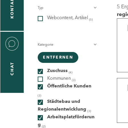
KONTAKT
5 Er
Typ
gen
regi
Webcontent, Artikel
n
(5)
Kategorie
ENTFERNEN
CHAT
icecenter
Zuschuss
(4)
Kommunen
(3)
Öffentliche Kunden
taktformular
(3)
Städtebau und
Regionalentwicklung
(3)
Arbeitsplatzförderun
erportal
g
(2)