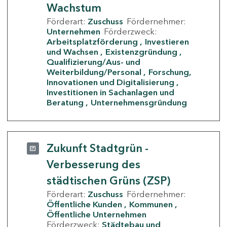
Wachstum
Förderart:
Zuschuss
Fördernehmer:
Unternehmen
Förderzweck:
Arbeitsplatzförderung
Investieren
und Wachsen
Existenzgründung
Qualifizierung/Aus- und
Weiterbildung/Personal
Forschung,
Innovationen und Digitalisierung
Investitionen in Sachanlagen und
Beratung
Unternehmensgründung
Zukunft Stadtgrün -
Verbesserung des
städtischen Grüns (ZSP)
Förderart:
Zuschuss
Fördernehmer:
Öffentliche Kunden
Kommunen
Öffentliche Unternehmen
Förderzweck:
Städtebau und