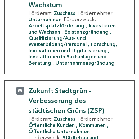
Wachstum
Förderart:
Zuschuss
Fördernehmer:
Unternehmen
Förderzweck:
Arbeitsplatzförderung
Investieren
und Wachsen
Existenzgründung
Qualifizierung/Aus- und
Weiterbildung/Personal
Forschung,
Innovationen und Digitalisierung
Investitionen in Sachanlagen und
Beratung
Unternehmensgründung
Zukunft Stadtgrün -
Verbesserung des
städtischen Grüns (ZSP)
Förderart:
Zuschuss
Fördernehmer:
Öffentliche Kunden
Kommunen
Öffentliche Unternehmen
Förderzweck:
Städtebau und