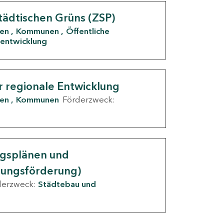
tädtischen Grüns (ZSP)
den
Kommunen
Öffentliche
entwicklung
r regionale Entwicklung
den
Kommunen
Förderzweck:
ngsplänen und
nungsförderung)
derzweck:
Städtebau und