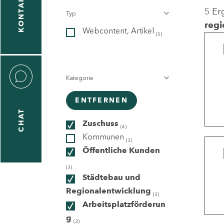
KONTAKT
5 Er
Typ
gen
regi
Webcontent, Artikel
n
(5)
Kategorie
ENTFERNEN
CHAT
icecenter
Zuschuss
(4)
Kommunen
(3)
Öffentliche Kunden
taktformular
(3)
Städtebau und
Regionalentwicklung
(3)
Arbeitsplatzförderun
erportal
g
(2)