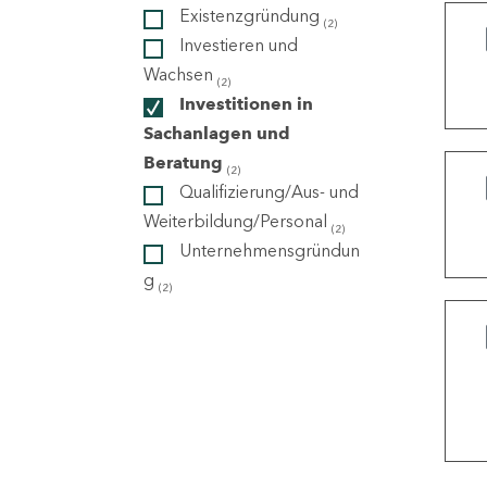
Existenzgründung
(2)
Investieren und
ndorte
Wachsen
(2)
Investitionen in
Sachanlagen und
Beratung
(2)
Qualifizierung/Aus- und
Weiterbildung/Personal
(2)
Unternehmensgründun
g
(2)