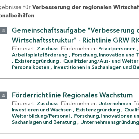
gebnisse für
Verbesserung der regionalen Wirtschafts
onalbeihilfen
Gemeinschaftsaufgabe "Verbesserung d
Wirtschaftsstruktur" - Richtlinie GRW R
Förderart:
Zuschuss
Fördernehmer:
Privatpersonen
Arbeitsplatzförderung
Forschung, Innovation und 
Existenzgründung
Qualifizierung/Aus- und Weite
Personalkosten
Investitionen in Sachanlagen und B
Förderrichtlinie Regionales Wachstum
Förderart:
Zuschuss
Fördernehmer:
Unternehmen
F
Investieren und Wachsen
Existenzgründung
Quali
Weiterbildung/Personal
Forschung, Innovationen un
Sachanlagen und Beratung
Unternehmensgründun