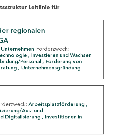
struktur Leitlinie für
er regionalen
IGA
Unternehmen
Förderzweck:
Technologie
Investieren und Wachsen
rbildung/Personal
Förderung von
eratung
Unternehmensgründung
örderzweck:
Arbeitsplatzförderung
fizierung/Aus- und
d Digitalisierung
Investitionen in
g