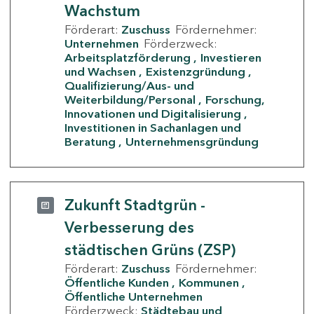
Wachstum
Förderart:
Zuschuss
Fördernehmer:
Unternehmen
Förderzweck:
Arbeitsplatzförderung
Investieren
und Wachsen
Existenzgründung
Qualifizierung/Aus- und
Weiterbildung/Personal
Forschung,
Innovationen und Digitalisierung
Investitionen in Sachanlagen und
Beratung
Unternehmensgründung
Zukunft Stadtgrün -
Verbesserung des
städtischen Grüns (ZSP)
Förderart:
Zuschuss
Fördernehmer:
Öffentliche Kunden
Kommunen
Öffentliche Unternehmen
Förderzweck:
Städtebau und