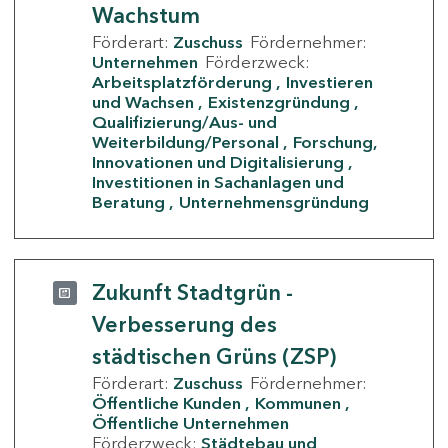
Wachstum
Förderart:
Zuschuss
Fördernehmer:
Unternehmen
Förderzweck:
Arbeitsplatzförderung
Investieren
und Wachsen
Existenzgründung
Qualifizierung/Aus- und
Weiterbildung/Personal
Forschung,
Innovationen und Digitalisierung
Investitionen in Sachanlagen und
Beratung
Unternehmensgründung
Zukunft Stadtgrün -
Verbesserung des
städtischen Grüns (ZSP)
Förderart:
Zuschuss
Fördernehmer:
Öffentliche Kunden
Kommunen
Öffentliche Unternehmen
Förderzweck:
Städtebau und