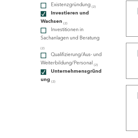
Existenzgründung
(2)
Investieren und
ndorte
Wachsen
(2)
Investitionen in
Sachanlagen und Beratung
(2)
Qualifizierung/Aus- und
Weiterbildung/Personal
(2)
Unternehmensgründ
ung
(2)