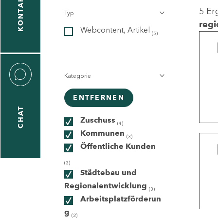
KONTAKT
5 Er
Typ
gen
regi
Webcontent, Artikel
n
(5)
Kategorie
ENTFERNEN
CHAT
icecenter
Zuschuss
(4)
Kommunen
(3)
Öffentliche Kunden
taktformular
(3)
Städtebau und
Regionalentwicklung
(3)
Arbeitsplatzförderun
erportal
g
(2)