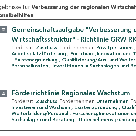
gebnisse für
Verbesserung der regionalen Wirtschafts
onalbeihilfen
Gemeinschaftsaufgabe "Verbesserung d
Wirtschaftsstruktur" - Richtlinie GRW R
Förderart:
Zuschuss
Fördernehmer:
Privatpersonen
Arbeitsplatzförderung
Forschung, Innovation und 
Existenzgründung
Qualifizierung/Aus- und Weite
Personalkosten
Investitionen in Sachanlagen und B
Förderrichtlinie Regionales Wachstum
Förderart:
Zuschuss
Fördernehmer:
Unternehmen
F
Investieren und Wachsen
Existenzgründung
Quali
Weiterbildung/Personal
Forschung, Innovationen un
Sachanlagen und Beratung
Unternehmensgründun