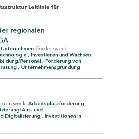
struktur Leitlinie für
er regionalen
IGA
Unternehmen
Förderzweck:
Technologie
Investieren und Wachsen
rbildung/Personal
Förderung von
eratung
Unternehmensgründung
örderzweck:
Arbeitsplatzförderung
fizierung/Aus- und
d Digitalisierung
Investitionen in
g