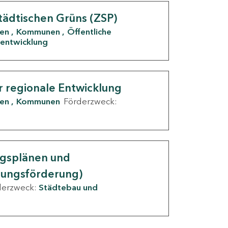
tädtischen Grüns (ZSP)
den
Kommunen
Öffentliche
entwicklung
r regionale Entwicklung
den
Kommunen
Förderzweck:
ngsplänen und
nungsförderung)
derzweck:
Städtebau und