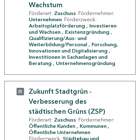
Wachstum
Förderart:
Zuschuss
Fördernehmer:
Unternehmen
Förderzweck:
Arbeitsplatzförderung
Investieren
und Wachsen
Existenzgründung
Qualifizierung/Aus- und
Weiterbildung/Personal
Forschung,
Innovationen und Digitalisierung
Investitionen in Sachanlagen und
Beratung
Unternehmensgründung
Zukunft Stadtgrün -
Verbesserung des
städtischen Grüns (ZSP)
Förderart:
Zuschuss
Fördernehmer:
Öffentliche Kunden
Kommunen
Öffentliche Unternehmen
Förderzweck:
Städtebau und