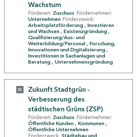
Wachstum
Förderart:
Zuschuss
Fördernehmer:
Unternehmen
Förderzweck:
Arbeitsplatzförderung
Investieren
und Wachsen
Existenzgründung
Qualifizierung/Aus- und
Weiterbildung/Personal
Forschung,
Innovationen und Digitalisierung
Investitionen in Sachanlagen und
Beratung
Unternehmensgründung
Zukunft Stadtgrün -
Verbesserung des
städtischen Grüns (ZSP)
Förderart:
Zuschuss
Fördernehmer:
Öffentliche Kunden
Kommunen
Öffentliche Unternehmen
Förderzweck:
Städtebau und