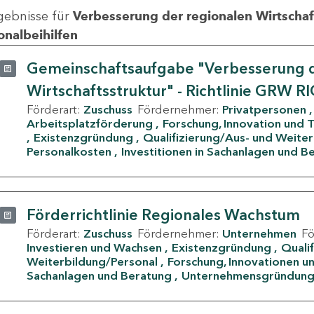
gebnisse für
Verbesserung der regionalen Wirtschafts
onalbeihilfen
Gemeinschaftsaufgabe "Verbesserung d
Wirtschaftsstruktur" - Richtlinie GRW R
Förderart:
Zuschuss
Fördernehmer:
Privatpersonen
Arbeitsplatzförderung
Forschung, Innovation und 
Existenzgründung
Qualifizierung/Aus- und Weite
Personalkosten
Investitionen in Sachanlagen und B
Förderrichtlinie Regionales Wachstum
Förderart:
Zuschuss
Fördernehmer:
Unternehmen
F
Investieren und Wachsen
Existenzgründung
Quali
Weiterbildung/Personal
Forschung, Innovationen un
Sachanlagen und Beratung
Unternehmensgründun