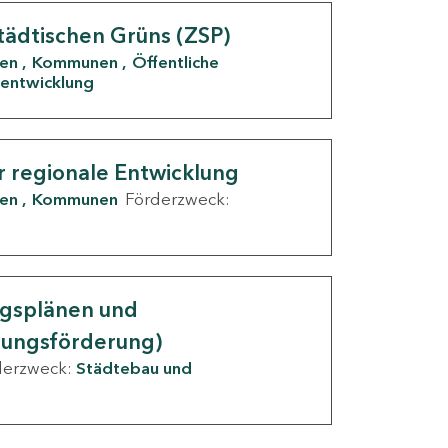
tädtischen Grüns (ZSP)
den
Kommunen
Öffentliche
entwicklung
r regionale Entwicklung
den
Kommunen
Förderzweck:
ngsplänen und
nungsförderung)
derzweck:
Städtebau und