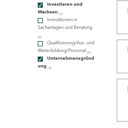
Investieren und
Wachsen
(2)
ndorte
Investitionen in
Sachanlagen und Beratung
(2)
Qualifizierung/Aus- und
Weiterbildung/Personal
(2)
Unternehmensgründ
ung
(2)