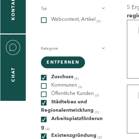
KONTAKT
5 Er
Typ
gen
regi
Webcontent, Artikel
n
(5)
Kategorie
ENTFERNEN
CHAT
icecenter
Zuschuss
(4)
Kommunen
(3)
Öffentliche Kunden
(3)
taktformular
Städtebau und
Regionalentwicklung
(3)
Arbeitsplatzförderun
g
erportal
(2)
Existenzgründung
(2)