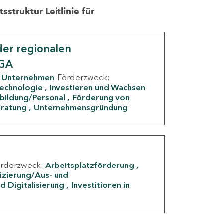
struktur Leitlinie für
er regionalen
IGA
Unternehmen
Förderzweck:
Technologie
Investieren und Wachsen
rbildung/Personal
Förderung von
eratung
Unternehmensgründung
örderzweck:
Arbeitsplatzförderung
fizierung/Aus- und
d Digitalisierung
Investitionen in
g