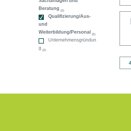
Sachanlagen und
ndorte
Beratung
(2)
Qualifizierung/Aus-
und
Weiterbildung/Personal
(2)
Unternehmensgründun
g
(2)
4