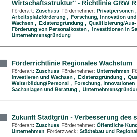
Wirtschaftsstruktur" - Richtlinie GRW 
Förderart:
Zuschuss
Fördernehmer:
Privatpersonen
Arbeitsplatzförderung
Forschung, Innovation und
Wachsen
Existenzgründung
Qualifizierung/Aus-
Förderung von Personalkosten
Investitionen in 
Unternehmensgründung
Förderrichtlinie Regionales Wachstum
Förderart:
Zuschuss
Fördernehmer:
Unternehmen
F
Investieren und Wachsen
Existenzgründung
Qua
Weiterbildung/Personal
Forschung, Innovationen 
Sachanlagen und Beratung
Unternehmensgründu
Zukunft Stadtgrün - Verbesserung des 
Förderart:
Zuschuss
Fördernehmer:
Öffentliche Kun
Unternehmen
Förderzweck:
Städtebau und Regiona