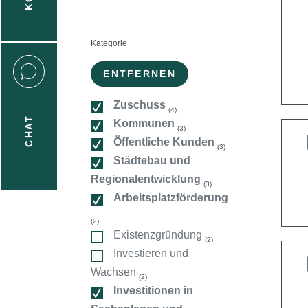
n
Kategorie
:
ENTFERNEN
Zuschuss
(4)
CHAT
Kommunen
(3)
icecenter
Öffentliche Kunden
(3)
Städtebau und
Regionalentwicklung
(3)
taktformular
Arbeitsplatzförderung
(2)
Existenzgründung
(2)
erportal
Investieren und
Wachsen
(2)
Investitionen in