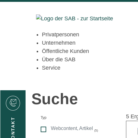
Privatpersonen
Unternehmen
Öffentliche Kunden
Über die SAB
Service
Suche
den
5 Er
Typ
KONTAKT
Webcontent, Artikel
(5)
gen