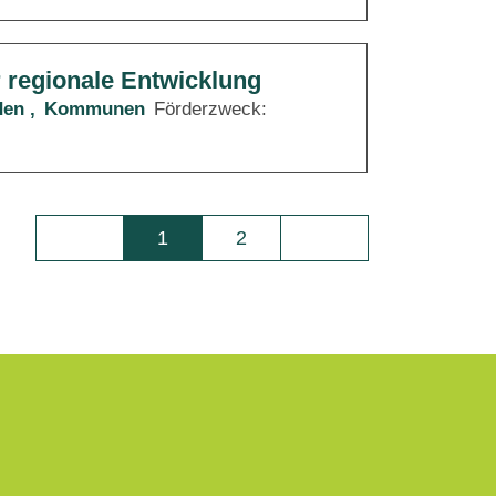
r regionale Entwicklung
den
Kommunen
Förderzweck:
1
2
Seite
Seite