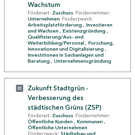
Wachstum
Förderart:
Zuschuss
Fördernehmer:
Unternehmen
Förderzweck:
Arbeitsplatzförderung
Investieren
und Wachsen
Existenzgründung
Qualifizierung/Aus- und
Weiterbildung/Personal
Forschung,
Innovationen und Digitalisierung
Investitionen in Sachanlagen und
Beratung
Unternehmensgründung
Zukunft Stadtgrün -
Verbesserung des
städtischen Grüns (ZSP)
Förderart:
Zuschuss
Fördernehmer:
Öffentliche Kunden
Kommunen
Öffentliche Unternehmen
Förderzweck:
Städtebau und