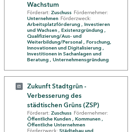
Wachstum
Förderart:
Zuschuss
Fördernehmer:
Unternehmen
Förderzweck:
Arbeitsplatzförderung
Investieren
und Wachsen
Existenzgründung
Qualifizierung/Aus- und
Weiterbildung/Personal
Forschung,
Innovationen und Digitalisierung
Investitionen in Sachanlagen und
Beratung
Unternehmensgründung
Zukunft Stadtgrün -
Verbesserung des
städtischen Grüns (ZSP)
Förderart:
Zuschuss
Fördernehmer:
Öffentliche Kunden
Kommunen
Öffentliche Unternehmen
Förderzweck:
Städtebau und