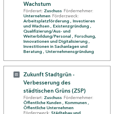
Wachstum
Förderart:
Zuschuss
Fördernehmer:
Unternehmen
Förderzweck:
Arbeitsplatzförderung
Investieren
und Wachsen
Existenzgründung
Qualifizierung/Aus- und
Weiterbildung/Personal
Forschung,
Innovationen und Digitalisierung
Investitionen in Sachanlagen und
Beratung
Unternehmensgründung
Zukunft Stadtgrün -
Verbesserung des
städtischen Grüns (ZSP)
Förderart:
Zuschuss
Fördernehmer:
Öffentliche Kunden
Kommunen
Öffentliche Unternehmen
Förderzweck:
Städtebau und