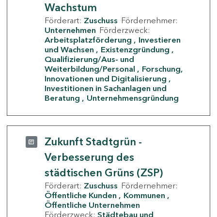
Wachstum
Förderart:
Zuschuss
Fördernehmer:
Unternehmen
Förderzweck:
Arbeitsplatzförderung
Investieren
und Wachsen
Existenzgründung
Qualifizierung/Aus- und
Weiterbildung/Personal
Forschung,
Innovationen und Digitalisierung
Investitionen in Sachanlagen und
Beratung
Unternehmensgründung
Zukunft Stadtgrün -
Verbesserung des
städtischen Grüns (ZSP)
Förderart:
Zuschuss
Fördernehmer:
Öffentliche Kunden
Kommunen
Öffentliche Unternehmen
Förderzweck:
Städtebau und