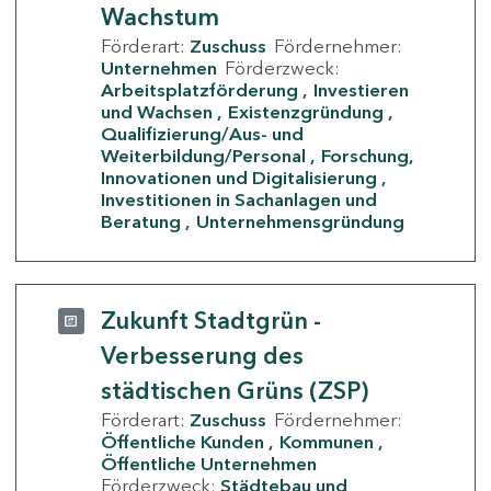
Wachstum
Förderart:
Zuschuss
Fördernehmer:
Unternehmen
Förderzweck:
Arbeitsplatzförderung
Investieren
und Wachsen
Existenzgründung
Qualifizierung/Aus- und
Weiterbildung/Personal
Forschung,
Innovationen und Digitalisierung
Investitionen in Sachanlagen und
Beratung
Unternehmensgründung
Zukunft Stadtgrün -
Verbesserung des
städtischen Grüns (ZSP)
Förderart:
Zuschuss
Fördernehmer:
Öffentliche Kunden
Kommunen
Öffentliche Unternehmen
Förderzweck:
Städtebau und