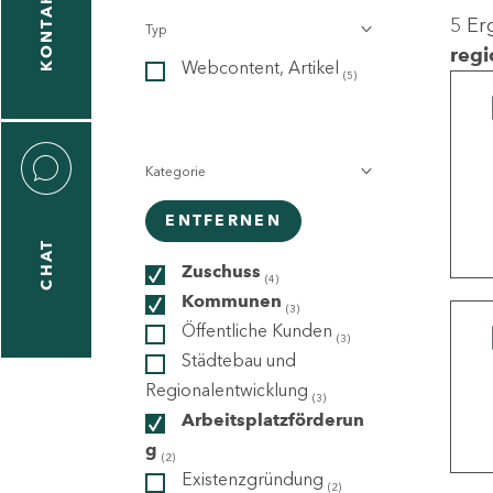
KONTAKT
5 Er
Typ
gen
regi
Webcontent, Artikel
n
(5)
Kategorie
ENTFERNEN
CHAT
icecenter
Zuschuss
(4)
Kommunen
(3)
Öffentliche Kunden
(3)
taktformular
Städtebau und
Regionalentwicklung
(3)
Arbeitsplatzförderun
g
erportal
(2)
Existenzgründung
(2)