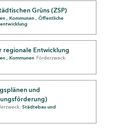
tädtischen Grüns (ZSP)
den
Kommunen
Öffentliche
entwicklung
r regionale Entwicklung
den
Kommunen
Förderzweck:
ngsplänen und
nungsförderung)
derzweck:
Städtebau und