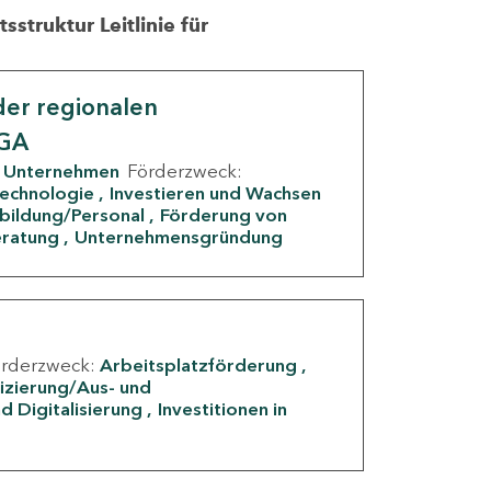
struktur Leitlinie für
er regionalen
IGA
Unternehmen
Förderzweck:
Technologie
Investieren und Wachsen
rbildung/Personal
Förderung von
eratung
Unternehmensgründung
örderzweck:
Arbeitsplatzförderung
fizierung/Aus- und
d Digitalisierung
Investitionen in
g