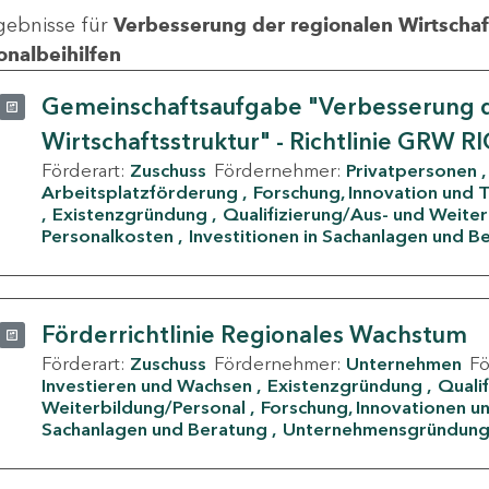
gebnisse für
Verbesserung der regionalen Wirtschafts
onalbeihilfen
Gemeinschaftsaufgabe "Verbesserung d
Wirtschaftsstruktur" - Richtlinie GRW R
Förderart:
Zuschuss
Fördernehmer:
Privatpersonen
Arbeitsplatzförderung
Forschung, Innovation und 
Existenzgründung
Qualifizierung/Aus- und Weite
Personalkosten
Investitionen in Sachanlagen und B
Förderrichtlinie Regionales Wachstum
Förderart:
Zuschuss
Fördernehmer:
Unternehmen
F
Investieren und Wachsen
Existenzgründung
Quali
Weiterbildung/Personal
Forschung, Innovationen un
Sachanlagen und Beratung
Unternehmensgründun