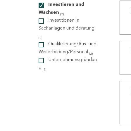
Investieren und
Wachsen
(2)
ndorte
Investitionen in
Sachanlagen und Beratung
(2)
Qualifizierung/Aus- und
Weiterbildung/Personal
(2)
Unternehmensgründun
g
(2)