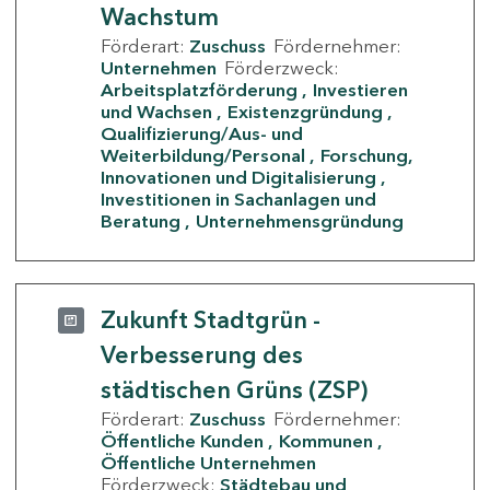
Wachstum
Förderart:
Zuschuss
Fördernehmer:
Unternehmen
Förderzweck:
Arbeitsplatzförderung
Investieren
und Wachsen
Existenzgründung
Qualifizierung/Aus- und
Weiterbildung/Personal
Forschung,
Innovationen und Digitalisierung
Investitionen in Sachanlagen und
Beratung
Unternehmensgründung
Zukunft Stadtgrün -
Verbesserung des
städtischen Grüns (ZSP)
Förderart:
Zuschuss
Fördernehmer:
Öffentliche Kunden
Kommunen
Öffentliche Unternehmen
Förderzweck:
Städtebau und