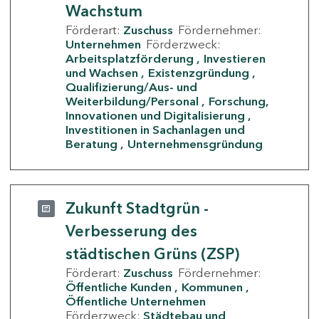
Wachstum
Förderart:
Zuschuss
Fördernehmer:
Unternehmen
Förderzweck:
Arbeitsplatzförderung
Investieren
und Wachsen
Existenzgründung
Qualifizierung/Aus- und
Weiterbildung/Personal
Forschung,
Innovationen und Digitalisierung
Investitionen in Sachanlagen und
Beratung
Unternehmensgründung
Zukunft Stadtgrün -
Verbesserung des
städtischen Grüns (ZSP)
Förderart:
Zuschuss
Fördernehmer:
Öffentliche Kunden
Kommunen
Öffentliche Unternehmen
Förderzweck:
Städtebau und