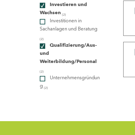
Investieren und
Wachsen
(2)
ndorte
Investitionen in
Sachanlagen und Beratung
(2)
Qualifizierung/Aus-
und
Weiterbildung/Personal
(2)
Unternehmensgründun
g
(2)