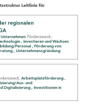
struktur Leitlinie für
er regionalen
IGA
Unternehmen
Förderzweck:
Technologie
Investieren und Wachsen
rbildung/Personal
Förderung von
eratung
Unternehmensgründung
örderzweck:
Arbeitsplatzförderung
fizierung/Aus- und
d Digitalisierung
Investitionen in
g