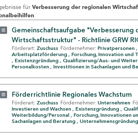
gebnisse für
Verbesserung der regionalen Wirtschafts
onalbeihilfen
Gemeinschaftsaufgabe "Verbesserung d
Wirtschaftsstruktur" - Richtlinie GRW R
Förderart:
Zuschuss
Fördernehmer:
Privatpersonen
Arbeitsplatzförderung
Forschung, Innovation und 
Existenzgründung
Qualifizierung/Aus- und Weite
Personalkosten
Investitionen in Sachanlagen und B
Förderrichtlinie Regionales Wachstum
Förderart:
Zuschuss
Fördernehmer:
Unternehmen
F
Investieren und Wachsen
Existenzgründung
Quali
Weiterbildung/Personal
Forschung, Innovationen un
Sachanlagen und Beratung
Unternehmensgründun