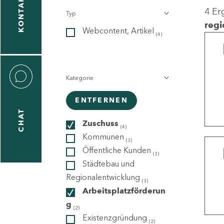
KONTAKT
4 Er
Typ
gen
regi
Webcontent, Artikel
n
(4)
Kategorie
ENTFERNEN
CHAT
icecenter
Zuschuss
(4)
Kommunen
(3)
Öffentliche Kunden
(3)
taktformular
Städtebau und
Regionalentwicklung
(3)
Arbeitsplatzförderun
g
erportal
(2)
Existenzgründung
(2)