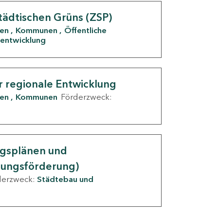
tädtischen Grüns (ZSP)
den
Kommunen
Öffentliche
entwicklung
r regionale Entwicklung
den
Kommunen
Förderzweck:
ngsplänen und
nungsförderung)
derzweck:
Städtebau und