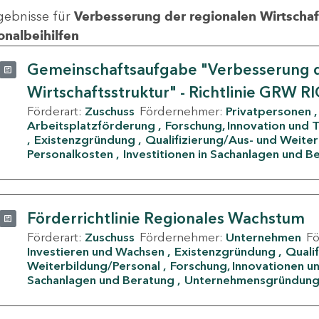
gebnisse für
Verbesserung der regionalen Wirtschafts
onalbeihilfen
Gemeinschaftsaufgabe "Verbesserung d
Wirtschaftsstruktur" - Richtlinie GRW R
Förderart:
Zuschuss
Fördernehmer:
Privatpersonen
Arbeitsplatzförderung
Forschung, Innovation und 
Existenzgründung
Qualifizierung/Aus- und Weite
Personalkosten
Investitionen in Sachanlagen und B
Förderrichtlinie Regionales Wachstum
Förderart:
Zuschuss
Fördernehmer:
Unternehmen
F
Investieren und Wachsen
Existenzgründung
Quali
Weiterbildung/Personal
Forschung, Innovationen un
Sachanlagen und Beratung
Unternehmensgründun