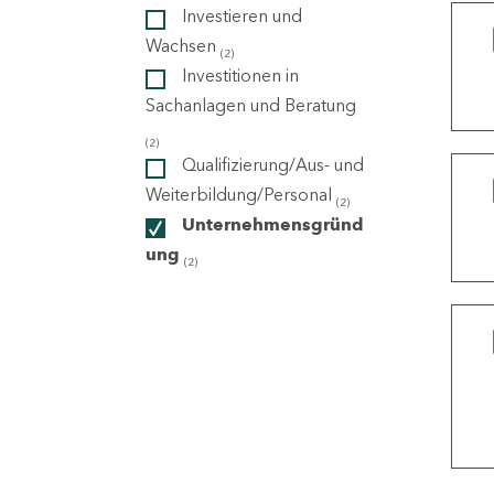
Investieren und
Wachsen
(2)
ndorte
Investitionen in
Sachanlagen und Beratung
(2)
Qualifizierung/Aus- und
Weiterbildung/Personal
(2)
Unternehmensgründ
ung
(2)