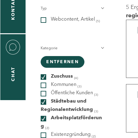
KONTAKT
5 Er
Typ
gen
regi
Webcontent, Artikel
n
(5)
Kategorie
ENTFERNEN
CHAT
icecenter
Zuschuss
(4)
Kommunen
(3)
Öffentliche Kunden
(3)
taktformular
Städtebau und
Regionalentwicklung
(3)
Arbeitsplatzförderun
g
erportal
(2)
Existenzgründung
(2)