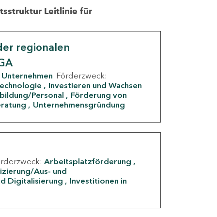
struktur Leitlinie für
er regionalen
IGA
Unternehmen
Förderzweck:
Technologie
Investieren und Wachsen
rbildung/Personal
Förderung von
eratung
Unternehmensgründung
örderzweck:
Arbeitsplatzförderung
fizierung/Aus- und
d Digitalisierung
Investitionen in
g