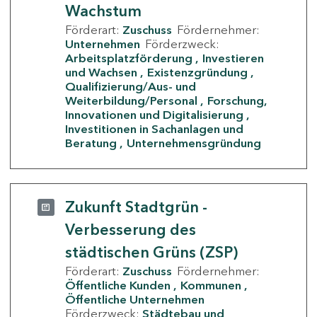
Wachstum
Förderart:
Zuschuss
Fördernehmer:
Unternehmen
Förderzweck:
Arbeitsplatzförderung
Investieren
und Wachsen
Existenzgründung
Qualifizierung/Aus- und
Weiterbildung/Personal
Forschung,
Innovationen und Digitalisierung
Investitionen in Sachanlagen und
Beratung
Unternehmensgründung
Zukunft Stadtgrün -
Verbesserung des
städtischen Grüns (ZSP)
Förderart:
Zuschuss
Fördernehmer:
Öffentliche Kunden
Kommunen
Öffentliche Unternehmen
Förderzweck:
Städtebau und