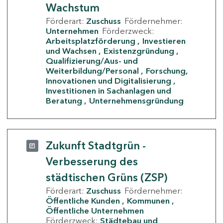
Wachstum
Förderart:
Zuschuss
Fördernehmer:
Unternehmen
Förderzweck:
Arbeitsplatzförderung
Investieren
und Wachsen
Existenzgründung
Qualifizierung/Aus- und
Weiterbildung/Personal
Forschung,
Innovationen und Digitalisierung
Investitionen in Sachanlagen und
Beratung
Unternehmensgründung
Zukunft Stadtgrün -
Verbesserung des
städtischen Grüns (ZSP)
Förderart:
Zuschuss
Fördernehmer:
Öffentliche Kunden
Kommunen
Öffentliche Unternehmen
Förderzweck:
Städtebau und