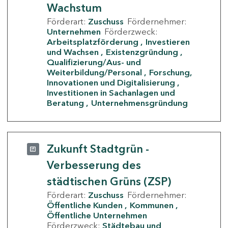
Wachstum
Förderart:
Zuschuss
Fördernehmer:
Unternehmen
Förderzweck:
Arbeitsplatzförderung
Investieren
und Wachsen
Existenzgründung
Qualifizierung/Aus- und
Weiterbildung/Personal
Forschung,
Innovationen und Digitalisierung
Investitionen in Sachanlagen und
Beratung
Unternehmensgründung
Zukunft Stadtgrün -
Verbesserung des
städtischen Grüns (ZSP)
Förderart:
Zuschuss
Fördernehmer:
Öffentliche Kunden
Kommunen
Öffentliche Unternehmen
Förderzweck:
Städtebau und