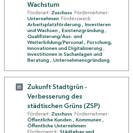
Wachstum
Förderart:
Zuschuss
Fördernehmer:
Unternehmen
Förderzweck:
Arbeitsplatzförderung
Investieren
und Wachsen
Existenzgründung
Qualifizierung/Aus- und
Weiterbildung/Personal
Forschung,
Innovationen und Digitalisierung
Investitionen in Sachanlagen und
Beratung
Unternehmensgründung
Zukunft Stadtgrün -
Verbesserung des
städtischen Grüns (ZSP)
Förderart:
Zuschuss
Fördernehmer:
Öffentliche Kunden
Kommunen
Öffentliche Unternehmen
Förderzweck:
Städtebau und