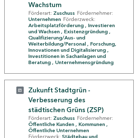
Wachstum
Förderart:
Zuschuss
Fördernehmer:
Unternehmen
Förderzweck:
Arbeitsplatzförderung
Investieren
und Wachsen
Existenzgründung
Qualifizierung/Aus- und
Weiterbildung/Personal
Forschung,
Innovationen und Digitalisierung
Investitionen in Sachanlagen und
Beratung
Unternehmensgründung
Zukunft Stadtgrün -
Verbesserung des
städtischen Grüns (ZSP)
Förderart:
Zuschuss
Fördernehmer:
Öffentliche Kunden
Kommunen
Öffentliche Unternehmen
Förderzweck:
Städtebau und