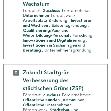
Wachstum
Förderart:
Zuschuss
Fördernehmer:
Unternehmen
Förderzweck:
Arbeitsplatzförderung
Investieren
und Wachsen
Existenzgründung
Qualifizierung/Aus- und
Weiterbildung/Personal
Forschung,
Innovationen und Digitalisierung
Investitionen in Sachanlagen und
Beratung
Unternehmensgründung
Zukunft Stadtgrün -
Verbesserung des
städtischen Grüns (ZSP)
Förderart:
Zuschuss
Fördernehmer:
Öffentliche Kunden
Kommunen
Öffentliche Unternehmen
Förderzweck:
Städtebau und