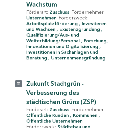
Wachstum
Förderart:
Zuschuss
Fördernehmer:
Unternehmen
Förderzweck:
Arbeitsplatzförderung
Investieren
und Wachsen
Existenzgründung
Qualifizierung/Aus- und
Weiterbildung/Personal
Forschung,
Innovationen und Digitalisierung
Investitionen in Sachanlagen und
Beratung
Unternehmensgründung
Zukunft Stadtgrün -
Verbesserung des
städtischen Grüns (ZSP)
Förderart:
Zuschuss
Fördernehmer:
Öffentliche Kunden
Kommunen
Öffentliche Unternehmen
Förderzweck:
Städtebau und