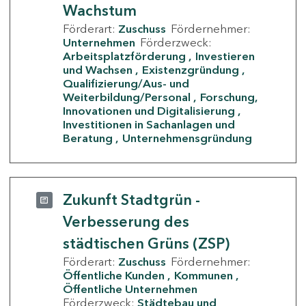
Wachstum
Förderart:
Zuschuss
Fördernehmer:
Unternehmen
Förderzweck:
Arbeitsplatzförderung
Investieren
und Wachsen
Existenzgründung
Qualifizierung/Aus- und
Weiterbildung/Personal
Forschung,
Innovationen und Digitalisierung
Investitionen in Sachanlagen und
Beratung
Unternehmensgründung
Zukunft Stadtgrün -
Verbesserung des
städtischen Grüns (ZSP)
Förderart:
Zuschuss
Fördernehmer:
Öffentliche Kunden
Kommunen
Öffentliche Unternehmen
Förderzweck:
Städtebau und